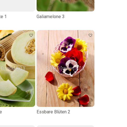
te 1
Galiamelone 3
e
Essbare Blüten 2