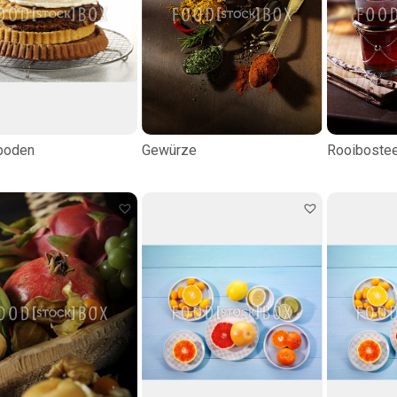
boden
Gewürze
Rooiboste