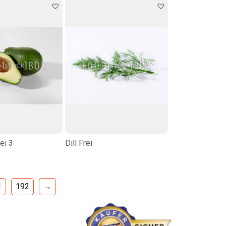
ei 3
Dill Frei
1
192
→