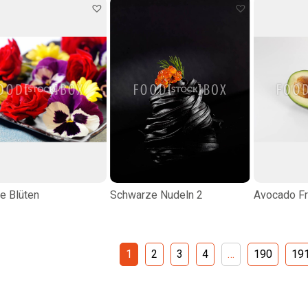
e Blüten
Schwarze Nudeln 2
Avocado Fr
1
2
3
4
…
190
19