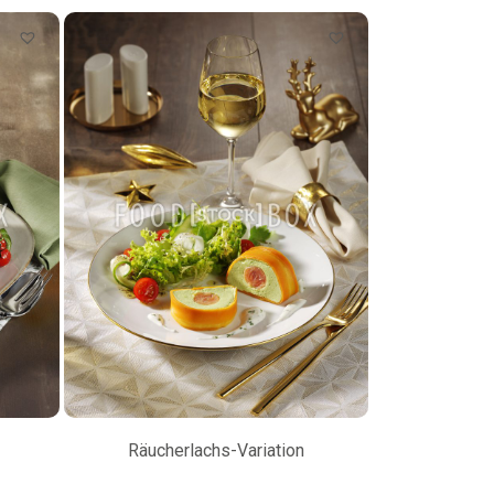
Räucherlachs-Variation
Petersilienw