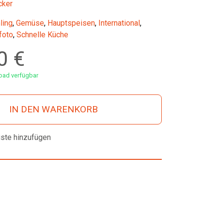
cker
ling
,
Gemüse
,
Hauptspeisen
,
International
,
foto
,
Schnelle Küche
00
€
ad verfügbar
IN DEN WARENKORB
iste hinzufügen