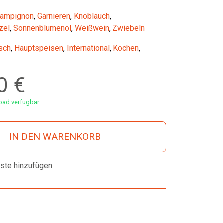
ampignon
,
Garnieren
,
Knoblauch
,
zel
,
Sonnenblumenöl
,
Weißwein
,
Zwiebeln
sch
,
Hauptspeisen
,
International
,
Kochen
,
00
€
ad verfügbar
IN DEN WARENKORB
iste hinzufügen