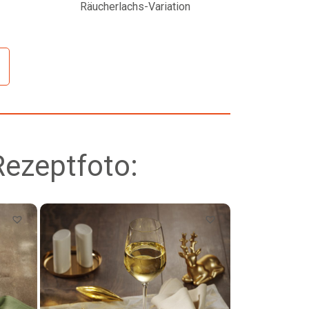
Räucherlachs-Variation
Petersilienw
Rezeptfoto: