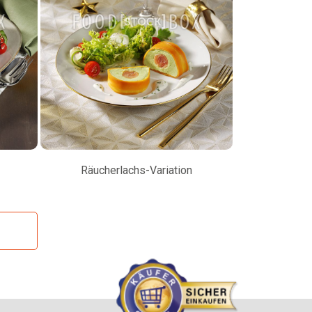
Räucherlachs-Variation
Petersilienw