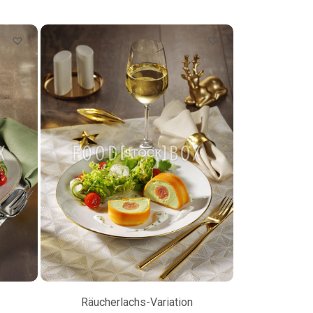
Räucherlachs-Variation
Petersilienw