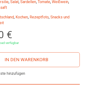
rsilie
,
Salat
,
Sardellen
,
Tomate
,
Weißwein
,
saft
tschland
,
Kochen
,
Rezeptfoto
,
Snacks und
it
00
€
ad verfügbar
IN DEN WARENKORB
iste hinzufügen