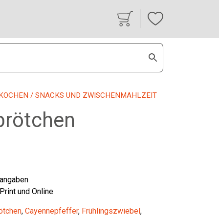
KOCHEN
/ SNACKS UND ZWISCHENMAHLZEIT
brötchen
tangaben
 Print und Online
ötchen
,
Cayennepfeffer
,
Frühlingszwiebel
,