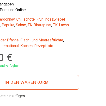
tangaben
 Print und Online
ardonnay
,
Chilischote
,
Frühlingszwiebel
,
,
Paprika
,
Sahne
,
TK-Blattspinat
,
TK-Lachs
,
 der Pfanne
,
Fisch- und Meeresfrüchte
,
nternational
,
Kochen
,
Rezeptfoto
00
€
ad verfügbar
IN DEN WARENKORB
iste hinzufügen