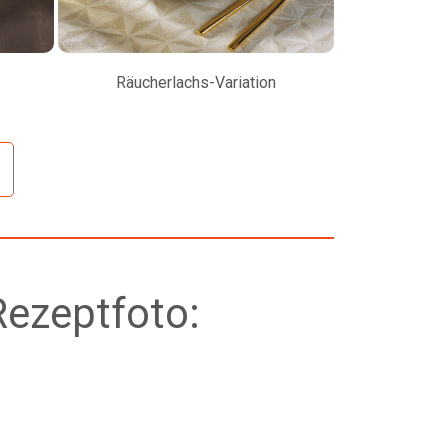
Räucherlachs-Variation
Petersilienw
Rezeptfoto: