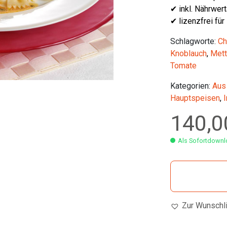
✔ inkl. Nährwer
✔ lizenzfrei für
Schlagworte:
Ch
Knoblauch
,
Mett
Tomate
Kategorien:
Aus
Hauptspeisen
,
I
140,
Als Sofortdownlo
Zur Wunschl