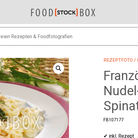
REZEPTFOTO
/
Franz
Nudel
Spina
FB107177
✔ inkl. Rezept