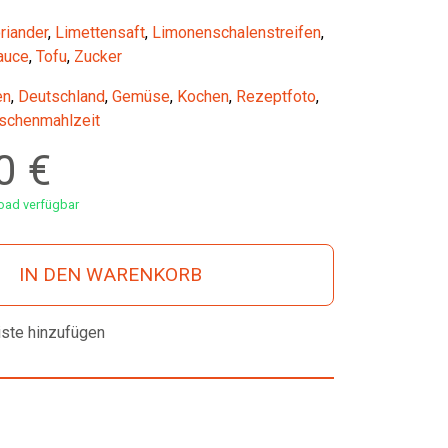
riander
,
Limettensaft
,
Limonenschalenstreifen
,
auce
,
Tofu
,
Zucker
en
,
Deutschland
,
Gemüse
,
Kochen
,
Rezeptfoto
,
schenmahlzeit
00
€
ad verfügbar
IN DEN WARENKORB
iste hinzufügen