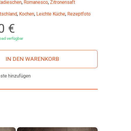
adieschen
,
Romanesco
,
Zitronensaft
tschland
,
Kochen
,
Leichte Küche
,
Rezeptfoto
00
€
ad verfügbar
IN DEN WARENKORB
iste hinzufügen