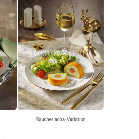
Räucherlachs-Variation
Petersilienw