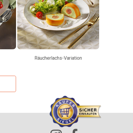
Räucherlachs-Variation
Petersilienw