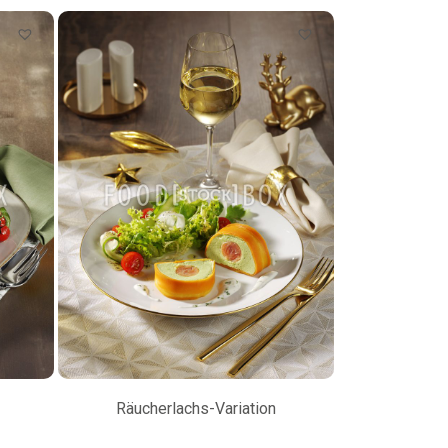
Räucherlachs-Variation
Petersilienw