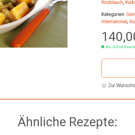
Knoblauch
,
Kürb
Kategorien:
Gem
International
,
Ko
140,
Als Sofortdownlo
Zur Wunschl
Ähnliche Rezepte: