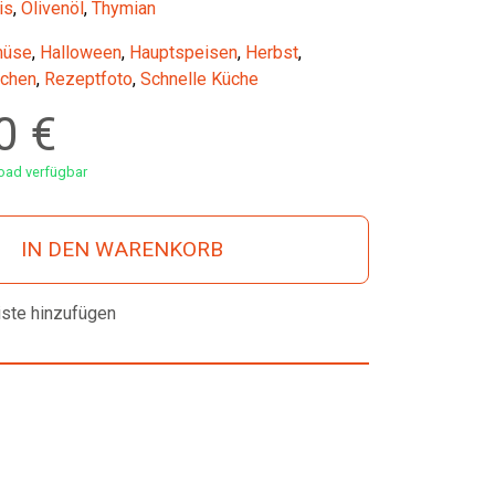
is
,
Olivenöl
,
Thymian
üse
,
Halloween
,
Hauptspeisen
,
Herbst
,
chen
,
Rezeptfoto
,
Schnelle Küche
00
€
ad verfügbar
IN DEN WARENKORB
iste hinzufügen