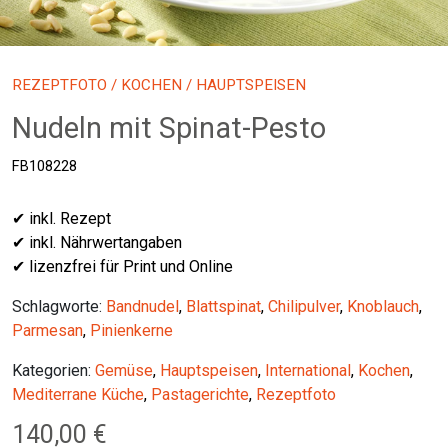
REZEPTFOTO
/
KOCHEN
/ HAUPTSPEISEN
Nudeln mit Spinat-Pesto
FB108228
✔ inkl. Rezept
✔ inkl. Nährwertangaben
✔ lizenzfrei für Print und Online
Schlagworte:
Bandnudel
,
Blattspinat
,
Chilipulver
,
Knoblauch
,
Parmesan
,
Pinienkerne
Kategorien:
Gemüse
,
Hauptspeisen
,
International
,
Kochen
,
Mediterrane Küche
,
Pastagerichte
,
Rezeptfoto
140,00
€