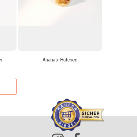
i
Ananas-Hütchen
Veggie-Ta