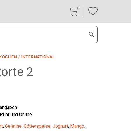
KOCHEN
/ INTERNATIONAL
torte 2
tangaben
 Print und Online
tt
,
Gelatine
,
Götterspeise
,
Joghurt
,
Mango
,