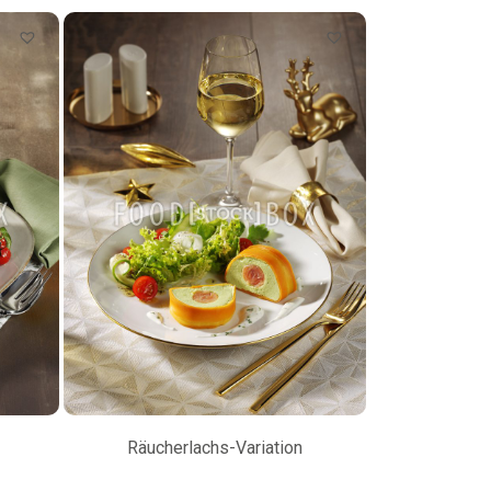
Räucherlachs-Variation
Petersilienw