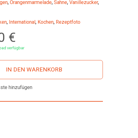
gen
,
Orangenmarmelade
,
Sahne
,
Vanillezucker
,
ken
,
International
,
Kochen
,
Rezeptfoto
00
€
ad verfügbar
IN DEN WARENKORB
iste hinzufügen