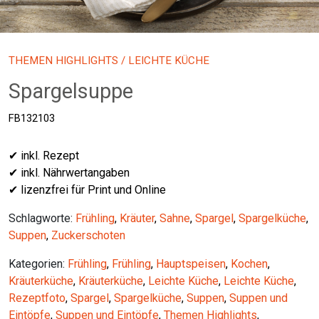
THEMEN HIGHLIGHTS
/ LEICHTE KÜCHE
Spargelsuppe
FB132103
✔ inkl. Rezept
✔ inkl. Nährwertangaben
✔ lizenzfrei für Print und Online
Schlagworte:
Frühling
,
Kräuter
,
Sahne
,
Spargel
,
Spargelküche
,
Suppen
,
Zuckerschoten
Kategorien:
Frühling
,
Frühling
,
Hauptspeisen
,
Kochen
,
Kräuterküche
,
Kräuterküche
,
Leichte Küche
,
Leichte Küche
,
Rezeptfoto
,
Spargel
,
Spargelküche
,
Suppen
,
Suppen und
Eintöpfe
,
Suppen und Eintöpfe
,
Themen Highlights
,