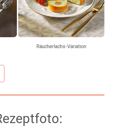
Räucherlachs-Variation
Petersilienw
Rezeptfoto: