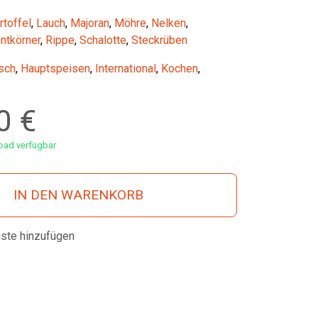
rtoffel
,
Lauch
,
Majoran
,
Möhre
,
Nelken
,
ntkörner
,
Rippe
,
Schalotte
,
Steckrüben
sch
,
Hauptspeisen
,
International
,
Kochen
,
00
€
ad verfügbar
IN DEN WARENKORB
iste hinzufügen