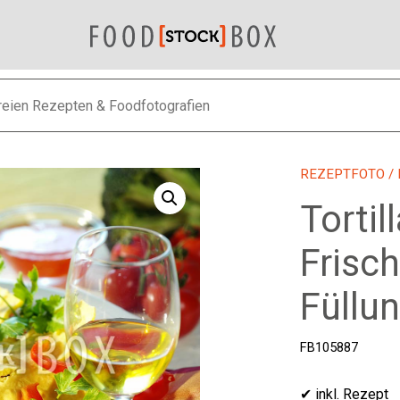
REZEPTFOTO
/
Tortil
Frisc
Füllu
FB105887
✔ inkl. Rezept