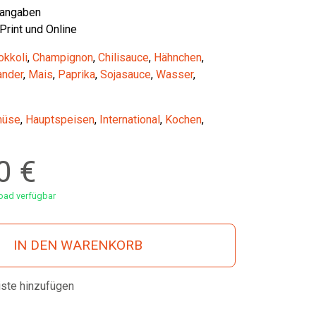
tangaben
 Print und Online
okkoli
,
Champignon
,
Chilisauce
,
Hähnchen
,
ander
,
Mais
,
Paprika
,
Sojasauce
,
Wasser
,
üse
,
Hauptspeisen
,
International
,
Kochen
,
00
€
ad verfügbar
IN DEN WARENKORB
iste hinzufügen