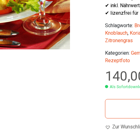
✔ inkl. Nährwer
✔ lizenzfrei für
Schlagworte:
Br
Knoblauch
,
Kori
Zitronengras
Kategorien:
Gem
Rezeptfoto
140,
Als Sofortdownlo
Zur Wunschl