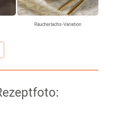
Räucherlachs-Variation
Petersilienw
Rezeptfoto: