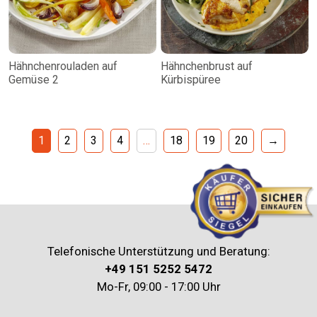
Hähnchenrouladen auf
Hähnchenbrust auf
Gemüse 2
Kürbispüree
1
2
3
4
…
18
19
20
→
Telefonische Unterstützung und Beratung:
+49 151 5252 5472
Mo-Fr, 09:00 - 17:00 Uhr