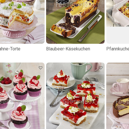
hne-Torte
Blaubeer-Käsekuchen
Pfannkuche