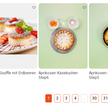
Souffle mit Erdbeeren
Aprikosen-Käsekuchen
Aprikosen
Step6
Step5
1
2
3
4
…
30
31