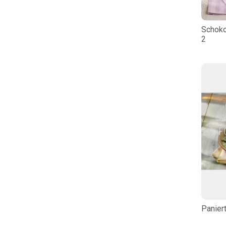
Schok
2
Paniert