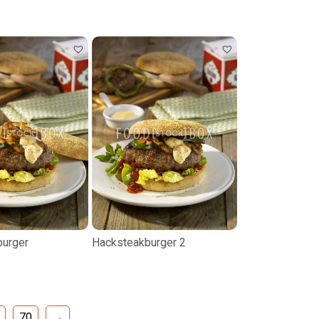
urger
Hacksteakburger 2
70
→