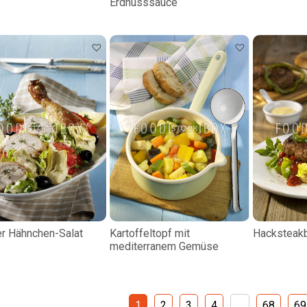
Erdnusssauce
er Hähnchen-Salat
Kartoffeltopf mit
Hacksteakb
mediterranem Gemüse
1
2
3
4
…
68
69