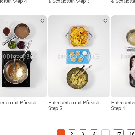
lotten Step 4
& Schalotten Step 3
& Schalott
raten mit Pfirsich
Putenbraten mit Pfirsich
Putenbraten
Step 5
Step 4
1
2
3
4
…
17
18