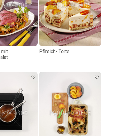
 mit
Pfirsich- Torte
alat