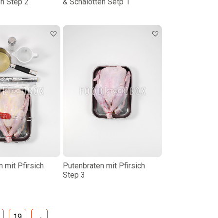
en Step 2
& Schalotten Setp 1
 mit Pfirsich
Putenbraten mit Pfirsich
Step 3
19
→