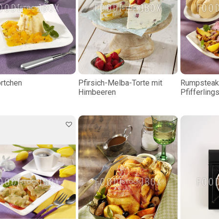
örtchen
Pfirsich-Melba-Torte mit
Rumpsteak
Himbeeren
Pfifferlings