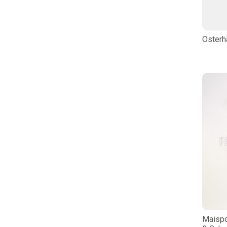
Osterh
Maispo