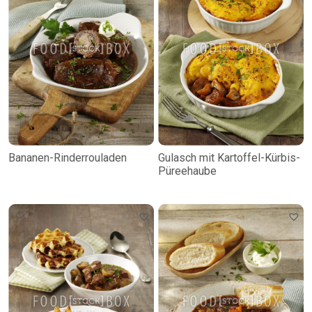
Bananen-Rinderrouladen
Gulasch mit Kartoffel-Kürbis-
Püreehaube