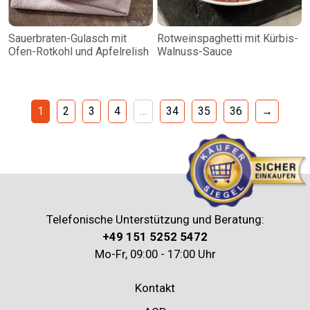
Sauerbraten-Gulasch mit
Rotweinspaghetti mit Kürbis-
Ofen-Rotkohl und Apfelrelish
Walnuss-Sauce
1
2
3
4
…
34
35
36
→
Telefonische Unterstützung und Beratung:
+49 151 5252 5472
Mo-Fr, 09:00 - 17:00 Uhr
Kontakt