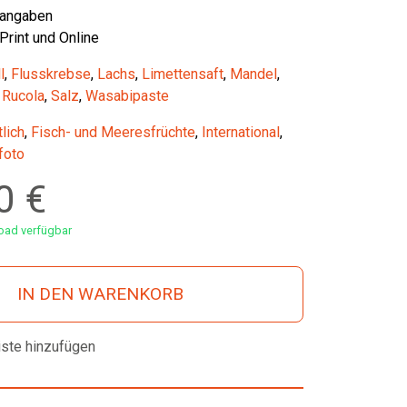
tangaben
 Print und Online
l
,
Flusskrebse
,
Lachs
,
Limettensaft
,
Mandel
,
,
Rucola
,
Salz
,
Wasabipaste
lich
,
Fisch- und Meeresfrüchte
,
International
,
foto
00
€
ad verfügbar
IN DEN WARENKORB
iste hinzufügen