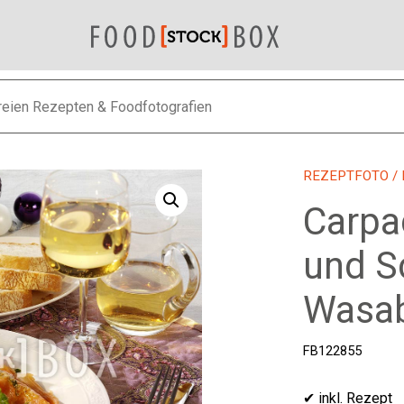
REZEPTFOTO
/
Carpa
und S
Wasab
FB122855
✔ inkl. Rezept