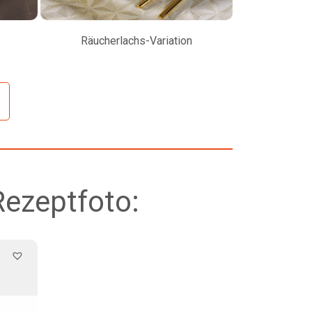
Räucherlachs-Variation
Petersilienw
Rezeptfoto: