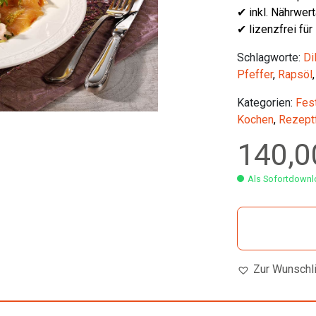
✔ inkl. Nährwer
✔ lizenzfrei für
Schlagworte:
Dil
Pfeffer
,
Rapsöl
Kategorien:
Fest
Kochen
,
Rezept
140,
Als Sofortdownlo
Zur Wunschl