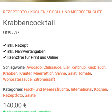
REZEPTFOTO
/
KOCHEN
/ FISCH- UND MEERESFRÜCHTE
Krabbencocktail
FB105537
✔ inkl. Rezept
✔ inkl. Nährwertangaben
✔ lizenzfrei für Print und Online
Schlagworte:
Avocado
,
Chilisauce
,
Eier
,
Ketchup
,
Knoblauch
,
Krabben
,
Kräuter
,
Meerrettich
,
Sahne
,
Salat
,
Tomate
,
Worcestersauce
,
Zitronensaft
Kategorien:
Fisch- und Meeresfrüchte
,
International
,
Kochen
,
Rezeptfoto
,
Salate
140,00
€
Als Sofortdownload verfügbar