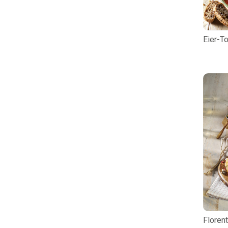
Eier-T
Florent