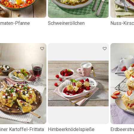
omaten-Pfanne
Schweineröllchen
Nuss-Kirs
iner Kartoffel-Frittata
Himbeerknödelspieße
Erdbeerstr