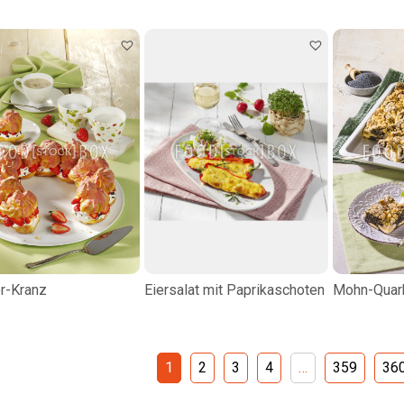
r-Kranz
Eiersalat mit Paprikaschoten
Mohn-Quark
1
2
3
4
…
359
36