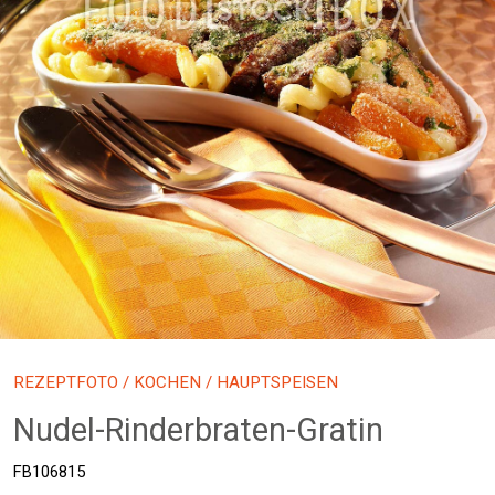
REZEPTFOTO
/
KOCHEN
/ HAUPTSPEISEN
Nudel-Rinderbraten-Gratin
FB106815