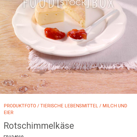
PRODUKTFOTO
/
TIERISCHE LEBENSMITTEL
/ MILCH UND
EIER
Rotschimmelkäse