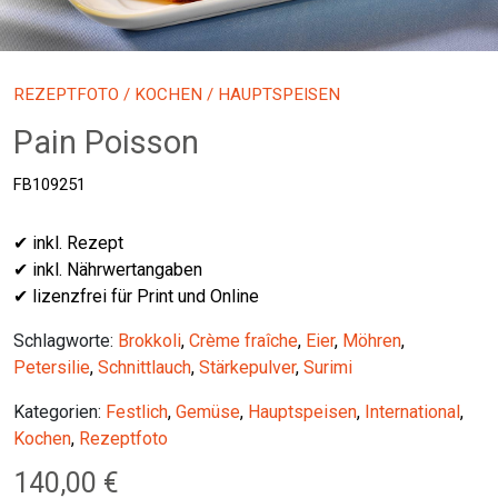
REZEPTFOTO
/
KOCHEN
/ HAUPTSPEISEN
Pain Poisson
FB109251
✔ inkl. Rezept
✔ inkl. Nährwertangaben
✔ lizenzfrei für Print und Online
Schlagworte:
Brokkoli
,
Crème fraîche
,
Eier
,
Möhren
,
Petersilie
,
Schnittlauch
,
Stärkepulver
,
Surimi
Kategorien:
Festlich
,
Gemüse
,
Hauptspeisen
,
International
,
Kochen
,
Rezeptfoto
140,00
€