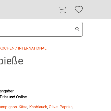
KOCHEN
/ INTERNATIONAL
pieße
tangaben
 Print und Online
ampignon
,
Käse
,
Knoblauch
,
Olive
,
Paprika
,