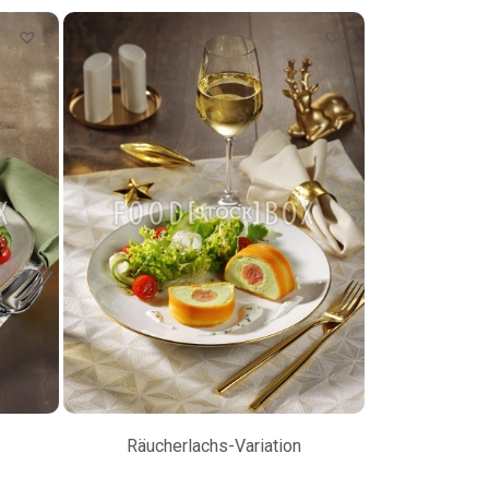
Räucherlachs-Variation
Petersilienw