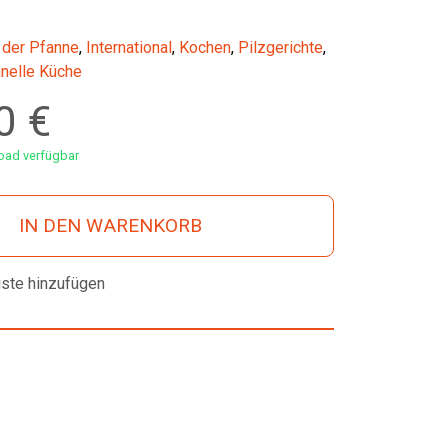
 der Pfanne
,
International
,
Kochen
,
Pilzgerichte
,
nelle Küche
00
€
ad verfügbar
IN DEN WARENKORB
iste hinzufügen