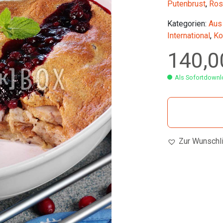
Putenbrust
,
Ros
Kategorien:
Aus
International
,
Ko
140,
Als Sofortdownlo
Zur Wunschl