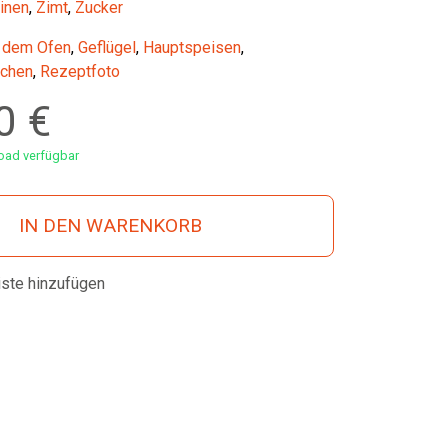
inen
,
Zimt
,
Zucker
 dem Ofen
,
Geflügel
,
Hauptspeisen
,
chen
,
Rezeptfoto
00
€
ad verfügbar
IN DEN WARENKORB
iste hinzufügen