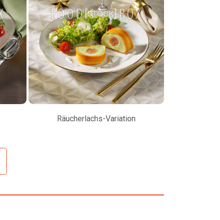
Räucherlachs-Variation
Petersilienw