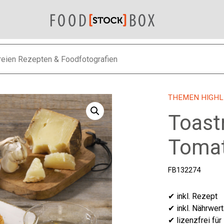
THEMEN HIGHL
Toast
Tomat
FB132274
✔ inkl. Rezept
✔ inkl. Nährwer
✔ lizenzfrei für