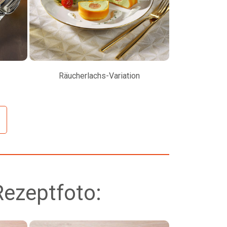
Räucherlachs-Variation
Petersilienw
Rezeptfoto: