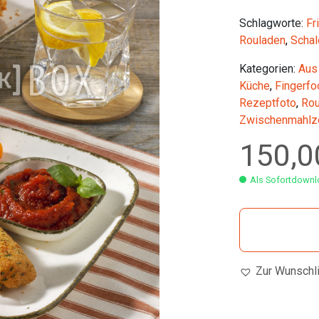
Schlagworte:
Fr
Rouladen
,
Schal
Kategorien:
Aus
Küche
,
Fingerfo
Rezeptfoto
,
Rou
Zwischenmahlze
150,
Als Sofortdownlo
Zur Wunschl