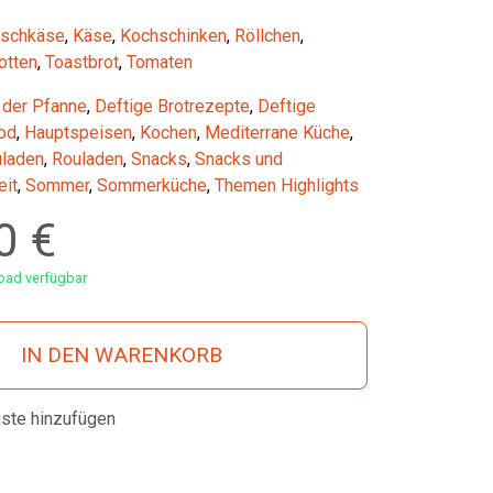
ischkäse
,
Käse
,
Kochschinken
,
Röllchen
,
otten
,
Toastbrot
,
Tomaten
 der Pfanne
,
Deftige Brotrezepte
,
Deftige
od
,
Hauptspeisen
,
Kochen
,
Mediterrane Küche
,
laden
,
Rouladen
,
Snacks
,
Snacks und
it
,
Sommer
,
Sommerküche
,
Themen Highlights
00
€
ad verfügbar
IN DEN WARENKORB
iste hinzufügen