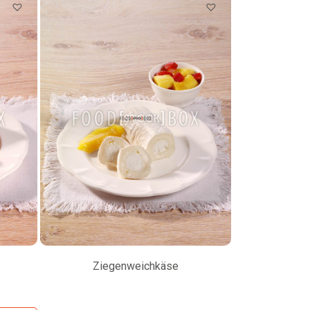
Ziegenweichkäse
P