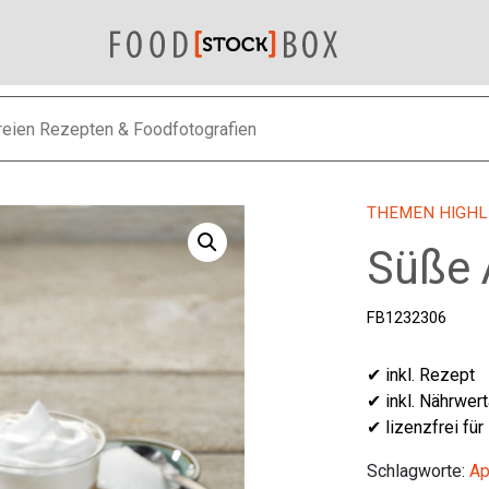
THEMEN HIGHL
Süße 
FB1232306
✔ inkl. Rezept
✔ inkl. Nährwer
✔ lizenzfrei für
Schlagworte:
Ap