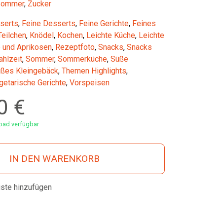
Sommer
,
Zucker
serts
,
Feine Desserts
,
Feine Gerichte
,
Feines
Teilchen
,
Knödel
,
Kochen
,
Leichte Küche
,
Leichte
e und Aprikosen
,
Rezeptfoto
,
Snacks
,
Snacks
hlzeit
,
Sommer
,
Sommerküche
,
Süße
ßes Kleingebäck
,
Themen Highlights
,
getarische Gerichte
,
Vorspeisen
00
€
ad verfügbar
IN DEN WARENKORB
iste hinzufügen