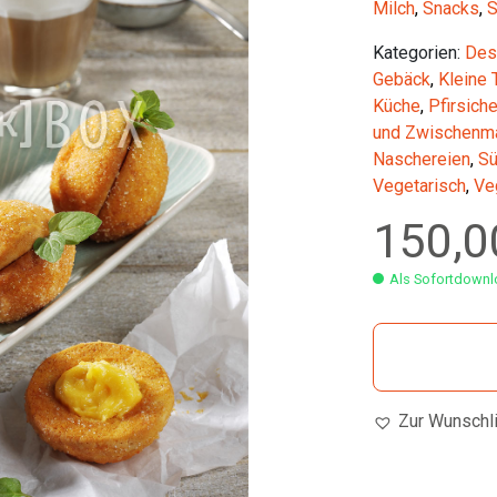
Milch
,
Snacks
,
Kategorien:
Des
Gebäck
,
Kleine 
Küche
,
Pfirsich
und Zwischenma
Naschereien
,
Sü
Vegetarisch
,
Ve
150,
Als Sofortdownlo
Zur Wunschl