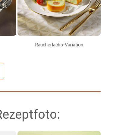
Räucherlachs-Variation
Petersilienw
Rezeptfoto: