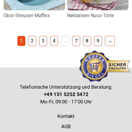
Obst-Streusel-Muffins
Nektarinen-Nuss-Torte
1
2
3
4
…
7
8
9
→
Telefonische Unterstützung und Beratung:
+49 151 5252 5472
Mo-Fr, 09:00 - 17:00 Uhr
Kontakt
AGB