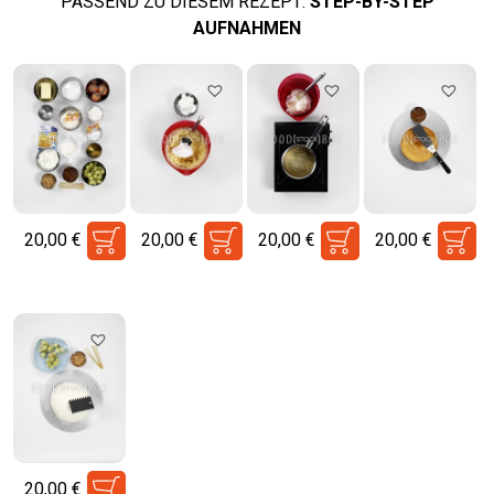
PASSEND ZU DIESEM REZEPT:
STEP-BY-STEP
AUFNAHMEN
20,00
€
20,00
€
20,00
€
20,00
€
20,00
€