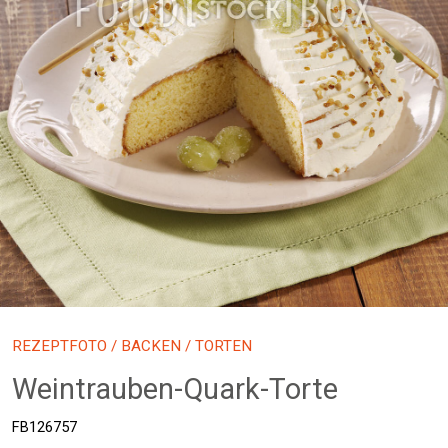
REZEPTFOTO
/
BACKEN
/ TORTEN
Weintrauben-Quark-Torte
FB126757