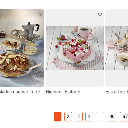
oladenmousse-Torte
Himbeer-Eistorte
Eiskaffee-E
1
2
3
4
…
86
87