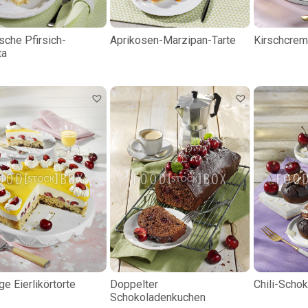
ische Pfirsich-
Aprikosen-Marzipan-Tarte
Kirschcrem
ta
ge Eierlikörtorte
Doppelter
Chili-Scho
Schokoladenkuchen