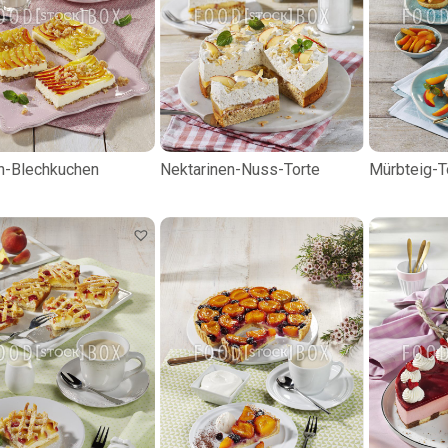
ch-Blechkuchen
Nektarinen-Nuss-Torte
Mürbteig-T