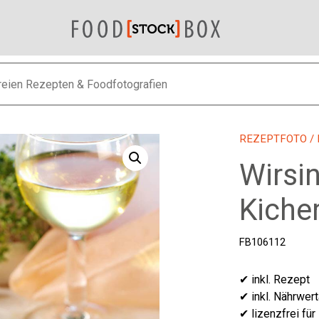
REZEPTFOTO
/
Wirsi
Kiche
FB106112
✔ inkl. Rezept
✔ inkl. Nährwer
✔ lizenzfrei für