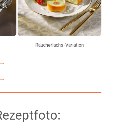
Räucherlachs-Variation
Petersilienw
Rezeptfoto: