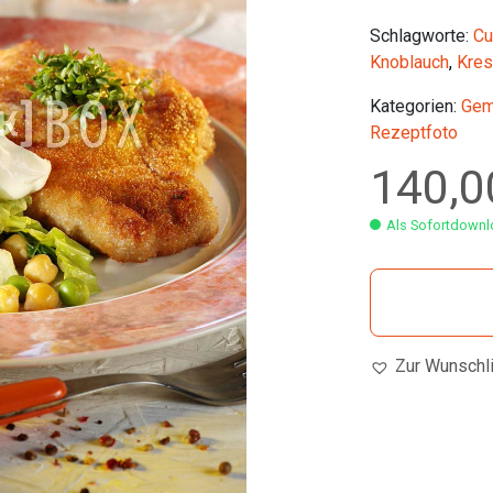
Schlagworte:
Cu
Knoblauch
,
Kre
Kategorien:
Gem
Rezeptfoto
140,
Als Sofortdownlo
Zur Wunschl