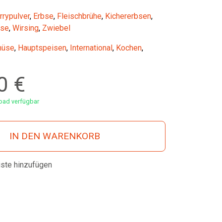
rrypulver
,
Erbse
,
Fleischbrühe
,
Kichererbsen
,
sse
,
Wirsing
,
Zwiebel
üse
,
Hauptspeisen
,
International
,
Kochen
,
00
€
ad verfügbar
IN DEN WARENKORB
iste hinzufügen