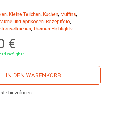
r
ken
,
Kleine Teilchen
,
Kuchen
,
Muffins
,
rsiche und Aprikosen
,
Rezeptfoto
,
Streuselkuchen
,
Themen Highlights
00
€
ad verfügbar
IN DEN WARENKORB
iste hinzufügen