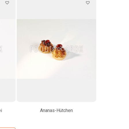
i
Ananas-Hütchen
Veggie-Ta