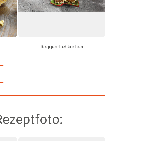
Roggen-Lebkuchen
Lime
Rezeptfoto: