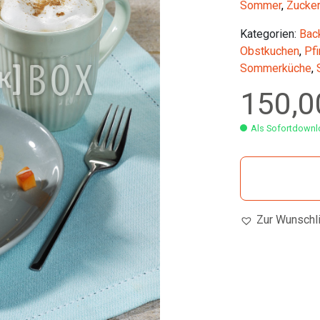
Sommer
,
Zucke
Kategorien:
Bac
Obstkuchen
,
Pfi
Sommerküche
,
150,
Als Sofortdownlo
Zur Wunschl