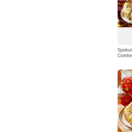
Spekul
Cointr