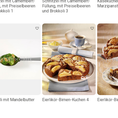
zel mit Camembert-
Schnitzel mit Camembert-
Käsekuchen
g, mit Preiselbeeren
Füllung, mit Preiselbeeren
Marzipanst
okkoli 1
und Brokkoli 3
li mit Mandelbutter
Eierlikör-Birnen-Kuchen 4
Eierlikör-B