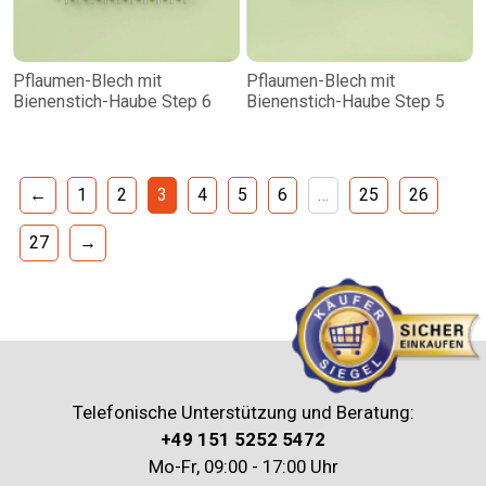
Pflaumen-Blech mit
Pflaumen-Blech mit
Bienenstich-Haube Step 6
Bienenstich-Haube Step 5
←
1
2
3
4
5
6
…
25
26
27
→
Telefonische Unterstützung und Beratung:
+49 151 5252 5472
Mo-Fr, 09:00 - 17:00 Uhr