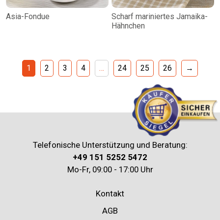
Asia-Fondue
Scharf mariniertes Jamaika-
Hähnchen
1
2
3
4
…
24
25
26
→
Telefonische Unterstützung und Beratung:
+49 151 5252 5472
Mo-Fr, 09:00 - 17:00 Uhr
Kontakt
AGB