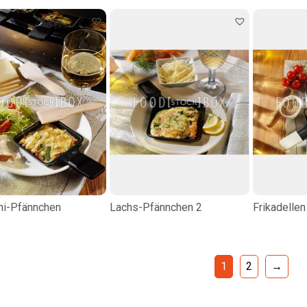
ni-Pfännchen
Lachs-Pfännchen 2
Frikadellen
1
2
→