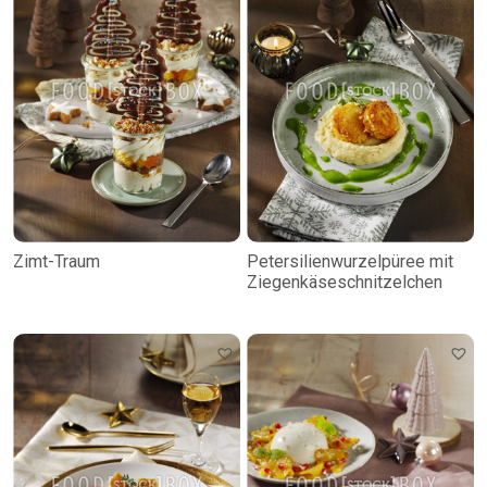
Zimt-Traum
Petersilienwurzelpüree mit
Ziegenkäseschnitzelchen