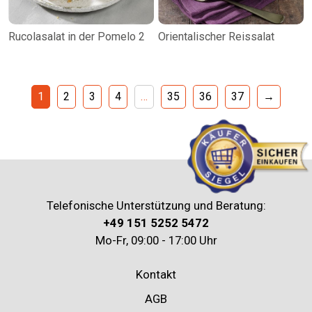
Rucolasalat in der Pomelo 2
Orientalischer Reissalat
1
2
3
4
…
35
36
37
→
Telefonische Unterstützung und Beratung:
+49 151 5252 5472
Mo-Fr, 09:00 - 17:00 Uhr
Kontakt
AGB