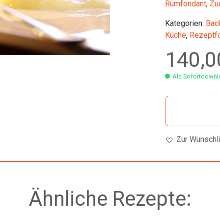
Rumfondant
,
Zu
Kategorien:
Bac
Küche
,
Rezeptf
140,
Als Sofortdownlo
Zur Wunschl
Ähnliche Rezepte: