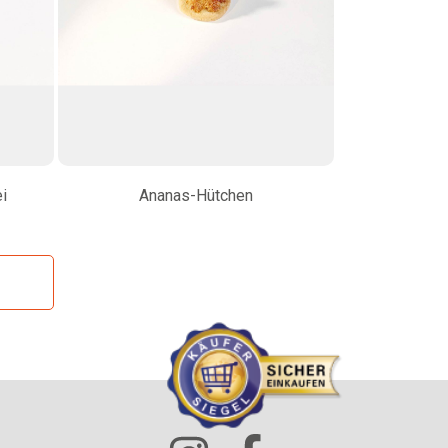
i
Ananas-Hütchen
Veggie-Ta