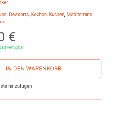
cker
ken
,
Desserts
,
Kochen
,
Kuchen
,
Mediterrane
oto
00
€
ad verfügbar
IN DEN WARENKORB
iste hinzufügen