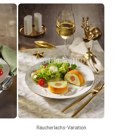
Räucherlachs-Variation
Petersilienw