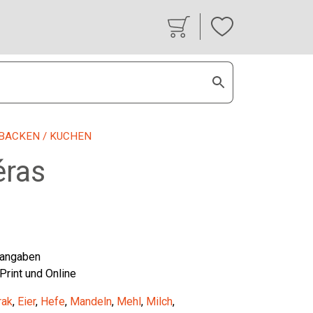
BACKEN
/ KUCHEN
éras
tangaben
 Print und Online
rak
,
Eier
,
Hefe
,
Mandeln
,
Mehl
,
Milch
,