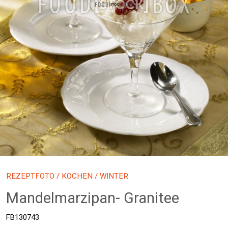
REZEPTFOTO
/
KOCHEN
/ WINTER
Mandelmarzipan- Granitee
FB130743