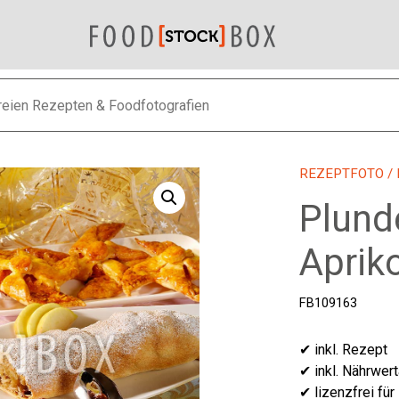
REZEPTFOTO
/
Plund
Aprik
FB109163
✔ inkl. Rezept
✔ inkl. Nährwer
✔ lizenzfrei für