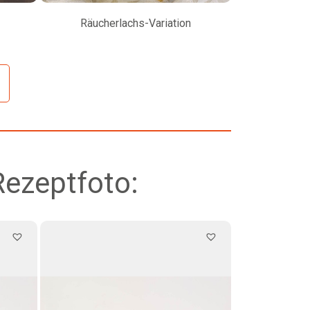
Räucherlachs-Variation
Petersilienw
Rezeptfoto: