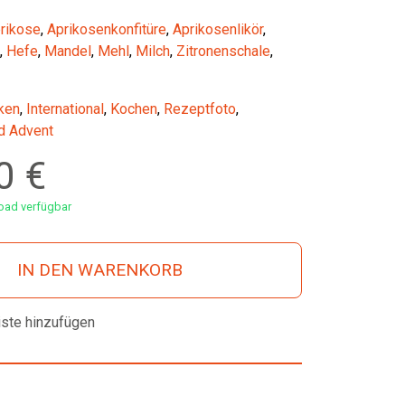
rikose
,
Aprikosenkonfitüre
,
Aprikosenlikör
,
,
Hefe
,
Mandel
,
Mehl
,
Milch
,
Zitronenschale
,
ken
,
International
,
Kochen
,
Rezeptfoto
,
d Advent
00
€
ad verfügbar
IN DEN WARENKORB
iste hinzufügen