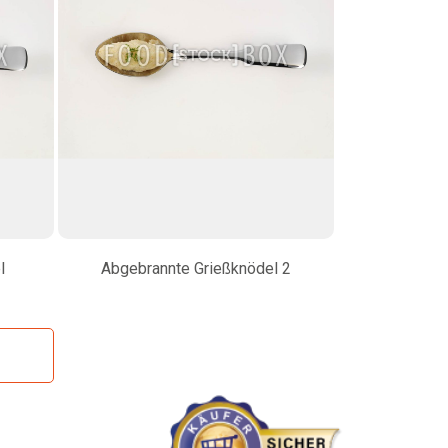
l
Abgebrannte Grießknödel 2
Ana