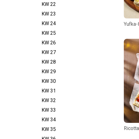
KW 22
KW 23
KW 24
Yufka-
KW 25
KW 26
KW 27
KW 28
KW 29
KW 30
KW 31
KW 32
KW 33
KW 34
Ricott
KW 35
KW 36