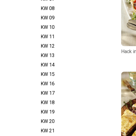
KW 08
KW 09
KW 10
KW 11
KW 12
Hack i
KW 13
KW 14
KW 15
KW 16
KW 17
KW 18
KW 19
KW 20
KW 21