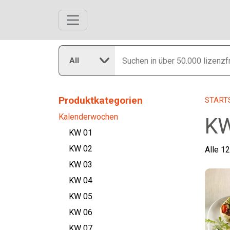
All
Produktkategorien
START
Kalenderwochen
KW
KW 01
KW 02
Alle 1
KW 03
KW 04
KW 05
KW 06
KW 07