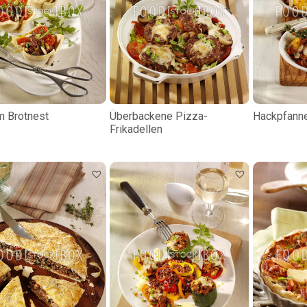
m Brotnest
Überbackene Pizza-
Hackpfanne
Frikadellen