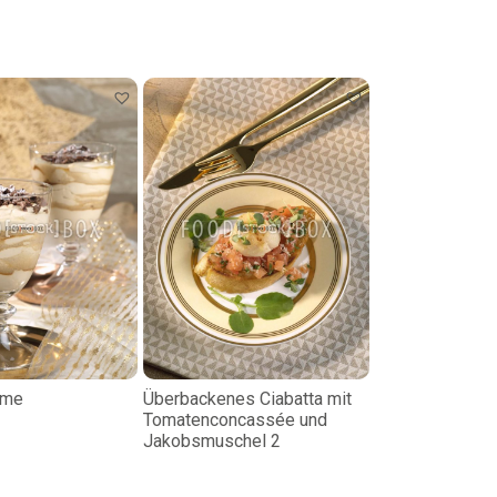
eme
Überbackenes Ciabatta mit
Tomatenconcassée und
Jakobsmuschel 2