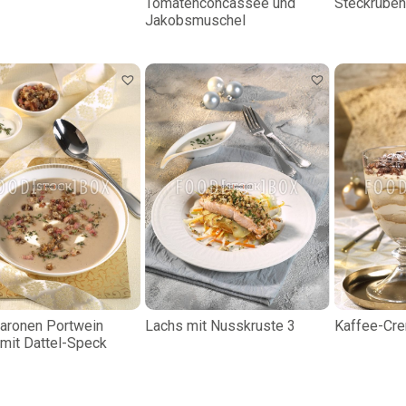
Tomatenconcassée und
Steckrüben
Jakobsmuschel
aronen Portwein
Lachs mit Nusskruste 3
Kaffee-Cr
mit Dattel-Speck