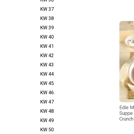
KW 37
KW 38
KW 39
KW 40
KW 41
KW 42
KW 43
KW 44
KW 45
KW 46
KW 47
Edle M
KW 48
Suppe 
Crunch
KW 49
KW 50