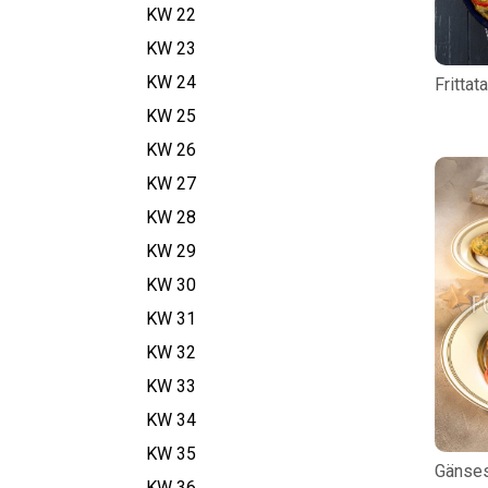
KW 22
KW 23
KW 24
Frittat
KW 25
KW 26
KW 27
KW 28
KW 29
KW 30
KW 31
KW 32
KW 33
KW 34
KW 35
Gänses
KW 36