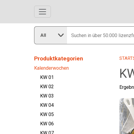
All
Produktkategorien
START
Kalenderwochen
KW
KW 01
KW 02
Ergebn
KW 03
KW 04
KW 05
KW 06
KW 07