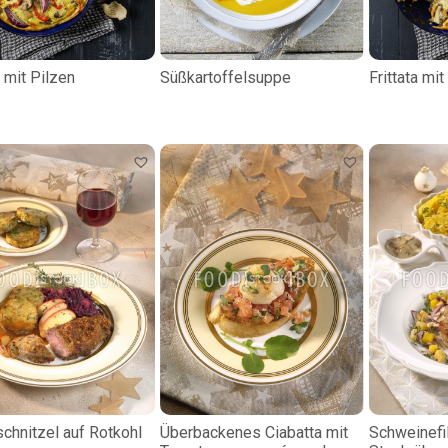
a mit Pilzen
Süßkartoffelsuppe
Frittata mit
chnitzel auf Rotkohl
Überbackenes Ciabatta mit
Schweinefil