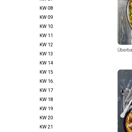
KW 08
KW 09
KW 10
KW 11
KW 12
Überb
KW 13
KW 14
KW 15
KW 16
KW 17
KW 18
KW 19
KW 20
KW 21