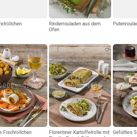
zelröllchen
Rinderrouladen aus dem
Putenroula
Ofen
e Fischröllchen
Florentiner Kartoffelrolle mit
Gefülltes S