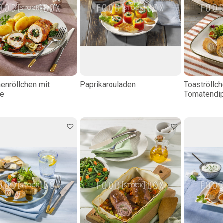
enröllchen mit
Paprikarouladen
Toaströllch
e
Tomatendi