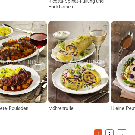
Ricotta-Spinat-Füllung und
Hackfleisch
ete-Rouladen
Möhrenrolle
Kleine Pes
1
2
→