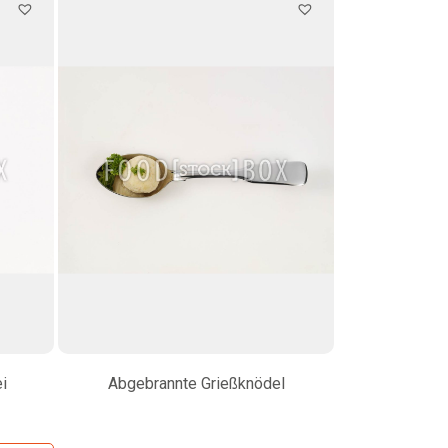
i
Abgebrannte Grießknödel
Abgebran