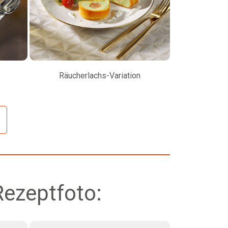
Räucherlachs-Variation
Petersilienw
Rezeptfoto: