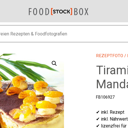
REZEPTFOTO
/
Tiram
Manda
FB106927
✔ inkl. Rezept
✔ inkl. Nährwer
✔ lizenzfrei für