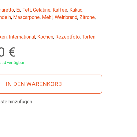
aretto
,
Ei
,
Fett
,
Gelatine
,
Kaffee
,
Kakao
,
ndeln
,
Mascarpone
,
Mehl
,
Weinbrand
,
Zitrone
,
ken
,
International
,
Kochen
,
Rezeptfoto
,
Torten
00
€
ad verfügbar
IN DEN WARENKORB
iste hinzufügen