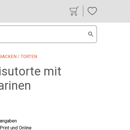
BACKEN
/ TORTEN
isutorte mit
rinen
tangaben
 Print und Online