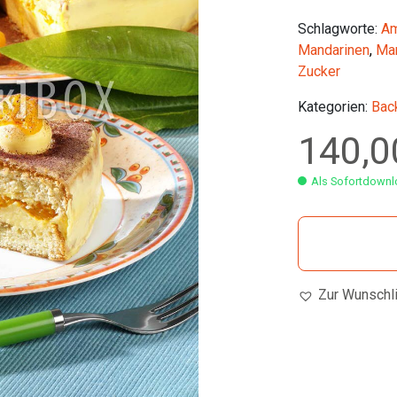
Schlagworte:
Am
Mandarinen
,
Ma
Zucker
Kategorien:
Bac
140,
Als Sofortdownlo
Zur Wunschl