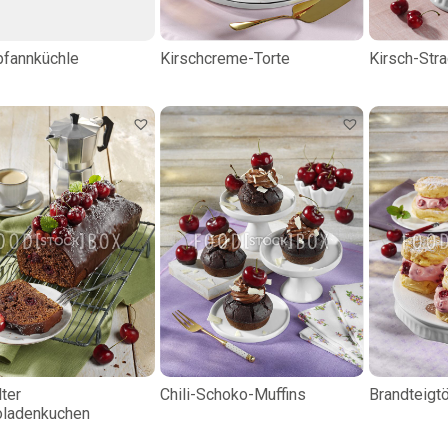
pfannküchle
Kirschcreme-Torte
Kirsch-Stra
ter
Chili-Schoko-Muffins
Brandteigt
oladenkuchen