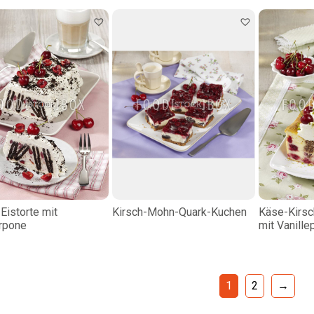
Eistorte mit
Kirsch-Mohn-Quark-Kuchen
Käse-Kirsc
rpone
mit Vanille
1
2
→