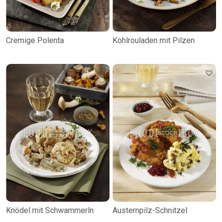
Cremige Polenta
Kohlrouladen mit Pilzen
Knödel mit Schwammerln
Austernpilz-Schnitzel